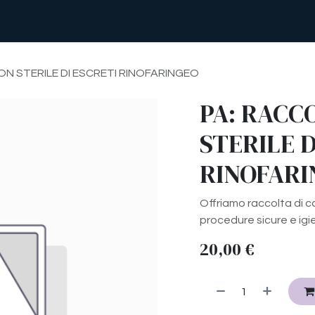
abilitazione
Nutrizione
Assistenza Domiciliare
ON STERILE DI ESCRETI RINOFARINGEO
PA: RACC
STERILE D
RINOFARI
Offriamo raccolta di c
procedure sicure e igi
20,00
€