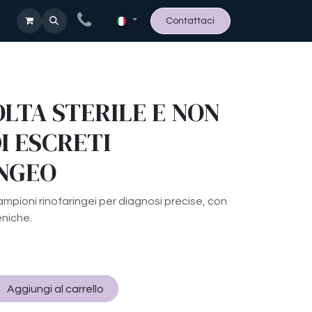
Contattaci
OLTA STERILE E NON
I ESCRETI
NGEO
ampioni rinofaringei per diagnosi precise, con
eniche.
Aggiungi al carrello
Compra ora