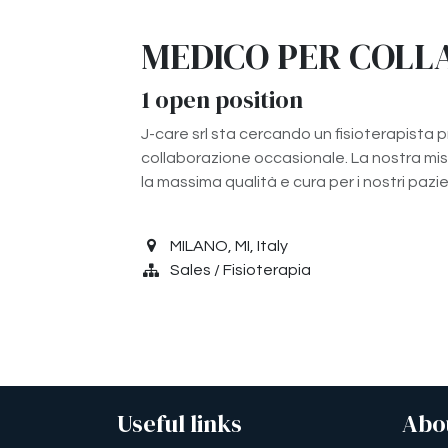
MEDICO PER COLLA
1
open position
J-care srl sta cercando un fisioterapista pr
collaborazione occasionale. La nostra missi
la massima qualità e cura per i nostri pazie
MILANO
,
MI
,
Italy
Sales / Fisioterapia
Useful links
Abo