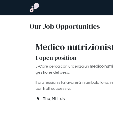
Skip to Content
Medicina estetica
IV Therapy
Our Job Opportunities
Medico nutrizionis
1
open position
J-Care cerca con urgenza un
medico nutri
gestione del peso.
Il professionista lavorerà in ambulatorio, i
controlli successivi.
Rho
,
MI
,
Italy