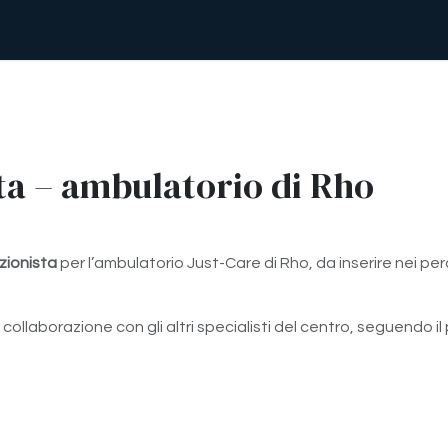
Riabilitazione fisica
Nutrizione
Assistenza Domiciliare
ta – ambulatorio di Rho
zionista
per l’ambulatorio Just-Care di Rho, da inserire nei per
n collaborazione con gli altri specialisti del centro, seguendo i