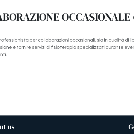
BORAZIONE OCCASIONALE (
ofessionista per collaborazioni occasionali, sia in qualità di li
one è fornire servizi di fisioterapia specializzati durante even
nti.
ut us
G