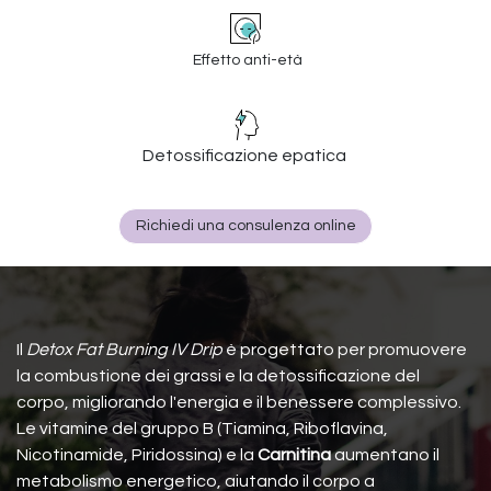
Effetto anti-età
Detossificazione epatica
Richiedi una consulenza online
Il
Detox Fat Burning IV Drip
è progettato per promuovere
la combustione dei grassi e la detossificazione del
corpo, migliorando l'energia e il benessere complessivo.
Le vitamine del gruppo B (Tiamina, Riboflavina,
Nicotinamide, Piridossina) e la
Carnitina
aumentano il
metabolismo energetico, aiutando il corpo a