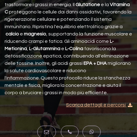
trasformare i grassi in energia. Il
Glutatione
e la
Vitamina
C
proteggono le cellule dai danni ossidativi, favorendo la
rigenerazione cellulare e potenziando il sistema
immunitario. Ripristina l'equilibrio elettrolitico grazie a
calcio
e
magnesio
, supportando la funzione muscolare e
riducendo crampi e fatica. Gli aminoacidi come
L-
Metionina
,
L-Glutammina
e
L-Colina
favoriscono la
detossificazione epatica, contribuendo all'eliminazione
delle tossine. Inoltre, gli acidi grassi
EPA + DHA
migliorano
la salute cardiovascolare e riducono
l'infiammazione.
Questo protocollo riduce la stanchezza
mentale e fisica, migliora la concentrazione e aiuta il
corpo a bruciare i grassi in modo più efficiente.
Scarica dettagli e percorsi