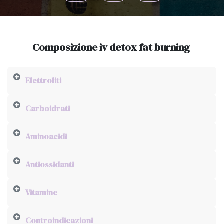
Composizione iv detox fat burning
Elettroliti
Carboidrati
Aminoacidi
Antiossidanti
Vitamine
Controindicazioni