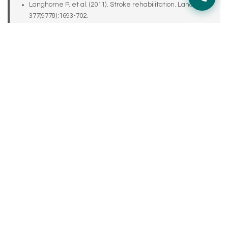
Langhorne P. et al. (2011). Stroke rehabilitation. Lancet,
377(9778):1693-702.
Veerbeek J.M. et al. (2014). What is the evidence for
physical therapy poststroke? PLoS One, 9(2):e87987.
ISS (2022). Linee guida italiane sull’ictus cerebrale. Istituto
Superiore di Sanità, Roma.