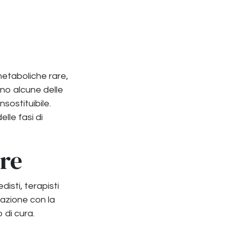
 metaboliche rare,
ono alcune delle
nsostituibile.
lle fasi di
are
disti, terapisti
razione con la
 di cura.