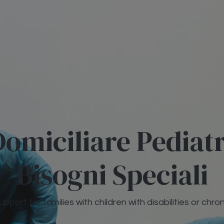
Domiciliare Pediat
Bisogni Speciali
upport for families with children with disabilities or chron