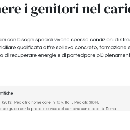
ere i genitori nel cari
bini con bisogni speciali vivono spesso condizioni di str
ciliare qualificata offre sollievo concreto, formazione 
 di recuperare energie e di partecipare più pienamente
tifiche
. (2013). Pediatric home care in Italy. Ital J Pediatr, 39:44.
Linee guida per la presa in carico del bambino con disabilità. Roma.
ly childhood development and disability. Geneva.