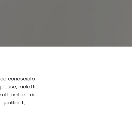
i
poco conosciuto
mplesse, malattie
e al bambino di
qualificati,