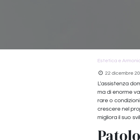
Estetica e Armoni
22 dicembre 2
L'assistenza dom
ma di enorme val
rare o condizion
crescere nel prop
migliora il suo s
Patolo