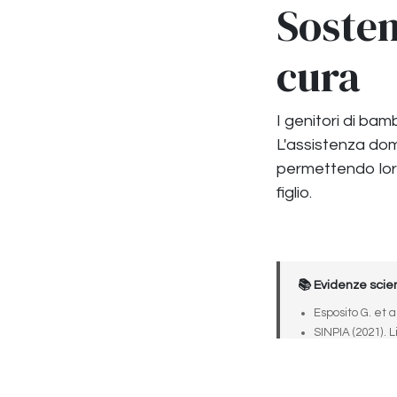
Sosten
cura
I genitori di bam
L'assistenza domi
permettendo loro
figlio.
📚 Evidenze scien
Esposito G. et al
SINPIA (2021). 
OMS (2012). Ear