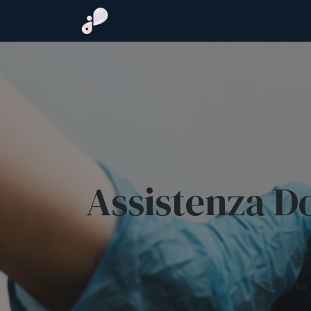
Passa al contenuto
Medicina estetica
IV Drip
Ri
Assistenza Do
Guide to