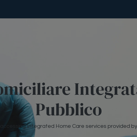
abilitazione
Nutrizione
Assistenza Domiciliare
miciliare Integra
Pubblico
 accessing Integrated Home Care services provided b