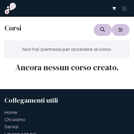
Passa al contenuto
Corsi
Non hai i permessi per accedere al corso.
Ancora nessun corso creato.
Collegamenti utili
​​​​​​​​​​​​​​​​H​o​m​e
Chi siamo
Servizi